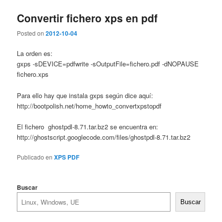
Convertir fichero xps en pdf
Posted on
2012-10-04
La orden es:
gxps -sDEVICE=pdfwrite -sOutputFile=fichero.pdf -dNOPAUSE
fichero.xps
Para ello hay que instala gxps según dice aquí:
http://bootpolish.net/home_howto_convertxpstopdf
El fichero ghostpdl-8.71.tar.bz2 se encuentra en:
http://ghostscript.googlecode.com/files/ghostpdl-8.71.tar.bz2
Publicado en
XPS PDF
Buscar
Buscar