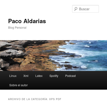
Ir
Ir
al
al
Busc
contenido
contenido
principal
secundario
Paco Aldarias
Blog Personal
Menú
Linux
Xml
Latex
Spotify
Podcast
principal
Sobre el autor
ARCHIVO DE LA CATEGORÍA:
XPS PDF