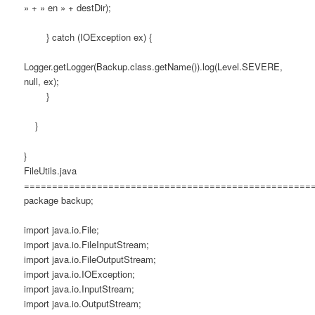
» + » en » + destDir);
} catch (IOException ex) {
Logger.getLogger(Backup.class.getName()).log(Level.SEVERE,
null, ex);
}
}
}
FileUtils.java
===================================================
package backup;
import java.io.File;
import java.io.FileInputStream;
import java.io.FileOutputStream;
import java.io.IOException;
import java.io.InputStream;
import java.io.OutputStream;