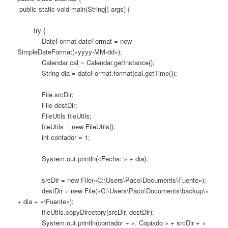
public static void main(String[] args) {
try {
DateFormat dateFormat = new
SimpleDateFormat(«yyyy-MM-dd»);
Calendar cal = Calendar.getInstance();
String dia = dateFormat.format(cal.getTime());
File srcDir;
File destDir;
FileUtils fileUtils;
fileUtils = new FileUtils();
int contador = 1;
System.out.println(«Fecha: » + dia);
srcDir = new File(«C:\Users\Paco\Documents\Fuente»);
destDir = new File(«C:\Users\Paco\Documents\backup\»
+ dia + «\Fuente»);
fileUtils.copyDirectory(srcDir, destDir);
System.out.println(contador + «. Copiado » + srcDir + »