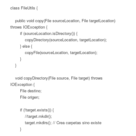
class FileUtils {
public void copy(File sourceLocation, File targetLocation)
throws IOException {
if (sourceLocation.isDirectory()) {
copyDirectory(sourceLocation, targetLocation);
} else {
copyFile(sourceLocation, targetLocation);
}
}
void copyDirectory(File source, File target) throws
IOException {
File destino;
File origen;
if (!target.exists()) {
//target.mkdir();
target.mkdirs(); // Crea carpetas sino existe
}