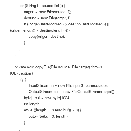
for (String f : source.list()) {
origen = new File(source, f);
destino = new File(target, f);
if ((origen.lastModified() > destino.lastModified()) ||
(origen.length() > destino.length())) {
copy(origen, destino);
}
}
}
private void copyFile(File source, File target) throws
IOException {
try (
InputStream in = new FileInputStream(source);
OutputStream out = new FileOutputStream(target)) {
byte[] buf = new byte[1024];
int length;
while ((length = in.read(buf)) > 0) {
out.write(buf, 0, length);
}
}