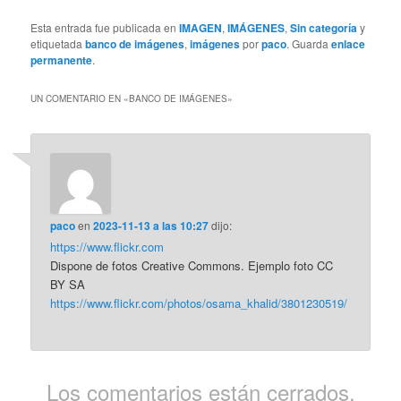
Esta entrada fue publicada en
IMAGEN
,
IMÁGENES
,
Sin categoría
y
etiquetada
banco de imágenes
,
imágenes
por
paco
. Guarda
enlace
permanente
.
UN COMENTARIO EN «
BANCO DE IMÁGENES
»
paco
en
2023-11-13 a las 10:27
dijo:
https://www.flickr.com
Dispone de fotos Creative Commons. Ejemplo foto CC
BY SA
https://www.flickr.com/photos/osama_khalid/3801230519/
Los comentarios están cerrados.