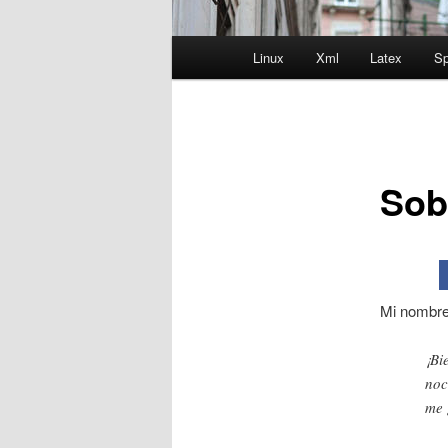
Menú
Linux
Xml
Latex
Sp
principal
Sob
Mi nombre
¡Bi
noc
me 