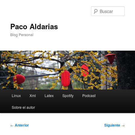
Ir
al
Busc
contenido
principal
Paco Aldarias
Blog Personal
Menú
Linux
Xml
Latex
Spotify
Podcast
principal
Sobre el autor
Navegación
←
Anterior
Siguiente
→
de