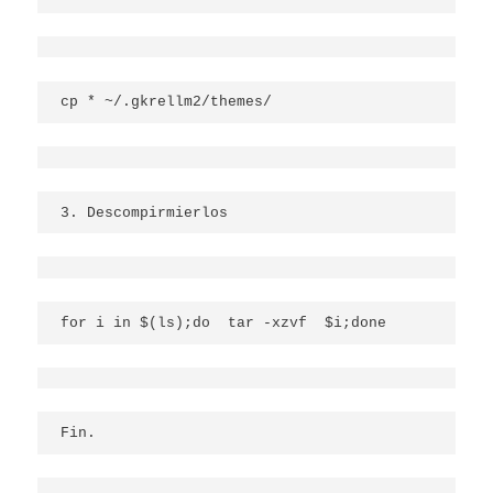
cp * ~/.gkrellm2/themes/
3. Descompirmierlos
for i in $(ls);do  tar -xzvf  $i;done
Fin.