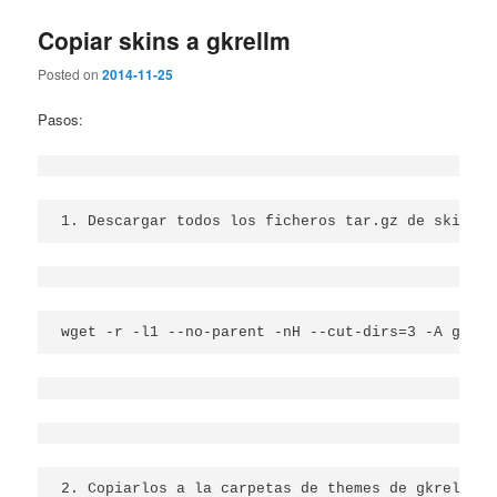
Copiar skins a gkrellm
Posted on
2014-11-25
Pasos:
1. Descargar todos los ficheros tar.gz de skin de
wget -r -l1 --no-parent -nH --cut-dirs=3 -A gz ht
2. Copiarlos a la carpetas de themes de gkrellm: