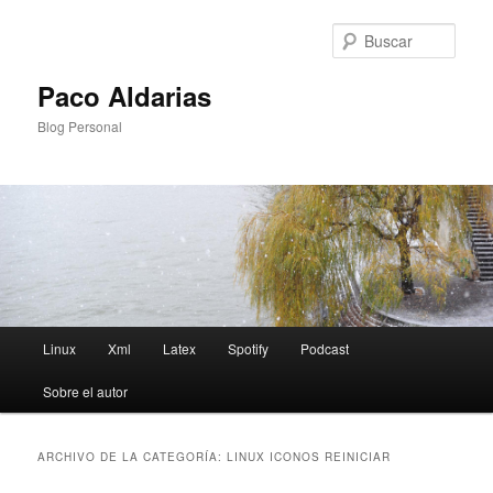
Ir
Ir
al
al
Busc
contenido
contenido
principal
secundario
Paco Aldarias
Blog Personal
Menú
Linux
Xml
Latex
Spotify
Podcast
principal
Sobre el autor
ARCHIVO DE LA CATEGORÍA:
LINUX ICONOS REINICIAR