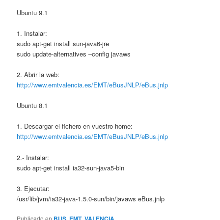
Ubuntu 9.1
1. Instalar:
sudo apt-get install sun-java6-jre
sudo update-alternatives –config javaws
2. Abrir la web:
http://www.emtvalencia.es/EMT/eBusJNLP/eBus.jnlp
Ubuntu 8.1
1. Descargar el fichero en vuestro home:
http://www.emtvalencia.es/EMT/eBusJNLP/eBus.jnlp
2.- Instalar:
sudo apt-get install ia32-sun-java5-bin
3. Ejecutar:
/usr/lib/jvm/ia32-java-1.5.0-sun/bin/javaws eBus.jnlp
Publicado en
BUS
,
EMT
,
VALENCIA