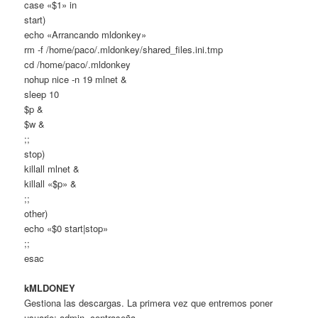
case «$1» in
start)
echo «Arrancando mldonkey»
rm -f /home/paco/.mldonkey/shared_files.ini.tmp
cd /home/paco/.mldonkey
nohup nice -n 19 mlnet &
sleep 10
$p &
$w &
;;
stop)
killall mlnet &
killall «$p» &
;;
other)
echo «$0 start|stop»
;;
esac
kMLDONEY
Gestiona las descargas. La primera vez que entremos poner
usuario: admin, contraseña