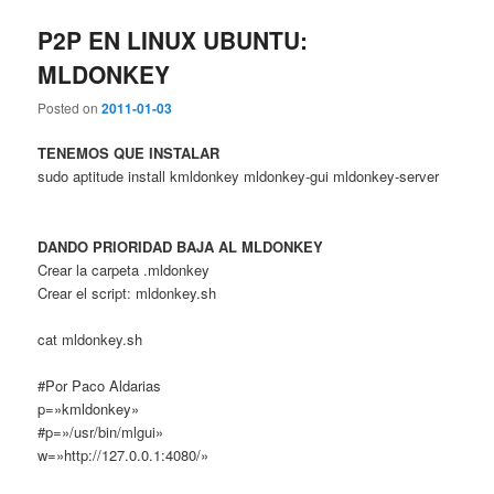
P2P EN LINUX UBUNTU:
MLDONKEY
Posted on
2011-01-03
TENEMOS QUE INSTALAR
sudo aptitude install kmldonkey mldonkey-gui mldonkey-server
DANDO PRIORIDAD BAJA AL MLDONKEY
Crear la carpeta .mldonkey
Crear el script: mldonkey.sh
cat mldonkey.sh
#Por Paco Aldarias
p=»kmldonkey»
#p=»/usr/bin/mlgui»
w=»http://127.0.0.1:4080/»