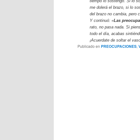
tiempo lo sostengo. Si lo s
me dolerá el brazo, si lo s
del brazo no cambia, pero 
Y continuó: «
Las preocupa
rato, no pasa nada. Si pien
todo el día, acabas sintién
¡Acuerdate de soltar el vas
Publicado en
PREOCUPACIONES
,