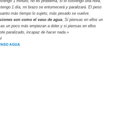
ostengo 1 minuto, no es problema, si lo sostengo una hora,
ostengo 1 día, mi brazo se entumecerá y paralizará. El peso
cuanto más tiempo lo sujeto, más pesado se vuelve.
ciones son como el vaso de agua
. Si piensas en ellos un
sas un poco más empiezan a doler y si piensas en ellos
dote paralizado, incapaz de hacer nada.»
o!
VASO AGUA