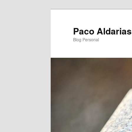
Ir
Ir
al
al
contenido
contenido
Paco Aldarias
principal
secundario
Blog Personal