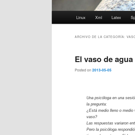
Menú
Linux
Xml
Latex
Sp
principal
ARCHIVO DE LA CATEGORÍA:
VAS
El vaso de agua
Posted on
2013-05-05
Una psicóloga en una sesió
la pregunta:
¿Está medio lleno o medio 
vaso?
Las respuestas variaron en
Pero la psicóloga respondi