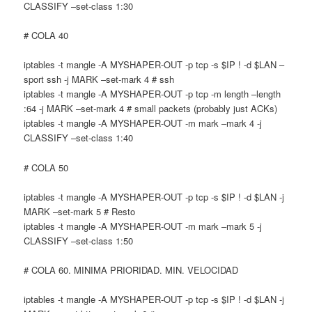
CLASSIFY –set-class 1:30
# COLA 40
iptables -t mangle -A MYSHAPER-OUT -p tcp -s $IP ! -d $LAN –
sport ssh -j MARK –set-mark 4 # ssh
iptables -t mangle -A MYSHAPER-OUT -p tcp -m length –length
:64 -j MARK –set-mark 4 # small packets (probably just ACKs)
iptables -t mangle -A MYSHAPER-OUT -m mark –mark 4 -j
CLASSIFY –set-class 1:40
# COLA 50
iptables -t mangle -A MYSHAPER-OUT -p tcp -s $IP ! -d $LAN -j
MARK –set-mark 5 # Resto
iptables -t mangle -A MYSHAPER-OUT -m mark –mark 5 -j
CLASSIFY –set-class 1:50
# COLA 60. MINIMA PRIORIDAD. MIN. VELOCIDAD
iptables -t mangle -A MYSHAPER-OUT -p tcp -s $IP ! -d $LAN -j