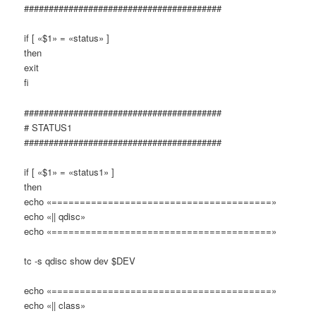
########################################
if [ «$1» = «status» ]
then
exit
fi
########################################
# STATUS1
########################################
if [ «$1» = «status1» ]
then
echo «=======================================»
echo «|| qdisc»
echo «=======================================»
tc -s qdisc show dev $DEV
echo «=======================================»
echo «|| class»