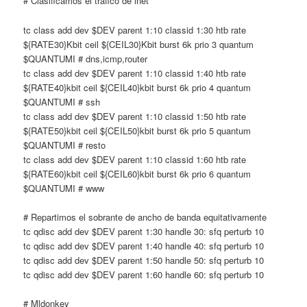
# Clasificamos el trafico de inet
tc class add dev $DEV parent 1:10 classid 1:30 htb rate
${RATE30}Kbit ceil ${CEIL30}Kbit burst 6k prio 3 quantum
$QUANTUMI # dns,icmp,router
tc class add dev $DEV parent 1:10 classid 1:40 htb rate
${RATE40}kbit ceil ${CEIL40}kbit burst 6k prio 4 quantum
$QUANTUMI # ssh
tc class add dev $DEV parent 1:10 classid 1:50 htb rate
${RATE50}kbit ceil ${CEIL50}kbit burst 6k prio 5 quantum
$QUANTUMI # resto
tc class add dev $DEV parent 1:10 classid 1:60 htb rate
${RATE60}kbit ceil ${CEIL60}kbit burst 6k prio 6 quantum
$QUANTUMI # www
# Repartimos el sobrante de ancho de banda equitativamente
tc qdisc add dev $DEV parent 1:30 handle 30: sfq perturb 10
tc qdisc add dev $DEV parent 1:40 handle 40: sfq perturb 10
tc qdisc add dev $DEV parent 1:50 handle 50: sfq perturb 10
tc qdisc add dev $DEV parent 1:60 handle 60: sfq perturb 10
# Mldonkey