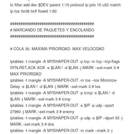
tc filter add dev $DEV parent 1:10 protocol ip prio 10 u32 match
ip tos 0x08 0xff flowid 1:60
########################################
# MARCANDO DE PAQUETES Y ENCOLANDO
########################################
# COLA 30. MAXIMA PRIORIDAD. MAX VELOCIDAD
iptables -t mangle -A MYSHAPER-OUT -p tcp -m tcp –tcp-flags
SYN,RST,ACK ACK -s $LAN ! -d $LAN -j MARK –set-mark 3 #
MAX PRIORIDAD
iptables -t mangle -A MYSHAPER-OUT -m tos –tos Minimize-
Delay -s $LAN ! -d $LAN -j MARK –set-mark 3 # tos
iptables -t mangle -A MYSHAPER-OUT -p icmp -s $LAN ! -d
$LAN -j MARK –set-mark 3 # icmp
iptables -t mangle -A MYSHAPER-OUT -s $IP -p udp –sport
27960 -j MARK –set-mark 3 # enemy
iptables -t mangle -A MYSHAPER-OUT -p udp -s $IP –dport 53 -j
MARK –set-mark 3 # dns
iptables -t mangle -A MYSHAPER-OUT -m mark –mark 3 -j