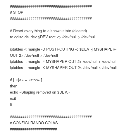
########################################
# STOP
########################################
# Reset everything to a known state (cleared)
tc qdisc del dev $DEV root 2> /dev/null > /dev/null
iptables -t mangle -D POSTROUTING -o $DEV -j MYSHAPER-
OUT 2> /dev/null > /dev/null
iptables -t mangle -F MYSHAPER-OUT 2> /dev/null > /dev/null
iptables -t mangle -X MYSHAPER-OUT 2> /dev/null > /dev/null
if [ «$1» = «stop» ]
then
echo «Shaping removed on $DEV.»
exit
fi
########################################
# CONFIGURANDO COLAS
#######################