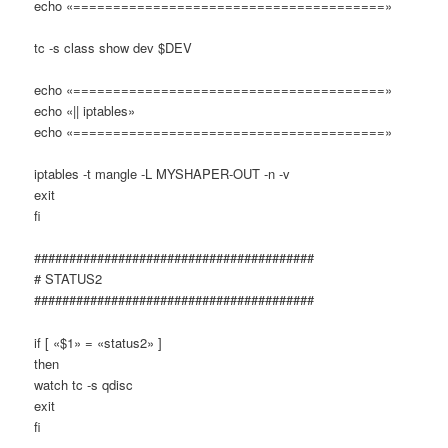
echo «=======================================»
tc -s class show dev $DEV
echo «=======================================»
echo «|| iptables»
echo «=======================================»
iptables -t mangle -L MYSHAPER-OUT -n -v
exit
fi
########################################
# STATUS2
########################################
if [ «$1» = «status2» ]
then
watch tc -s qdisc
exit
fi