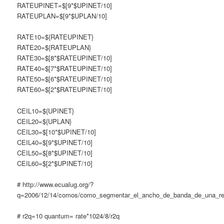
RATEUPINET=$[9*$UPINET/10]
RATEUPLAN=$[9*$UPLAN/10]
RATE10=${RATEUPINET}
RATE20=${RATEUPLAN}
RATE30=$[8*$RATEUPINET/10]
RATE40=$[7*$RATEUPINET/10]
RATE50=$[6*$RATEUPINET/10]
RATE60=$[2*$RATEUPINET/10]
CEIL10=${UPINET}
CEIL20=${UPLAN}
CEIL30=$[10*$UPINET/10]
CEIL40=$[9*$UPINET/10]
CEIL50=$[8*$UPINET/10]
CEIL60=$[2*$UPINET/10]
# http://www.ecualug.org/?
q=2006/12/14/comos/como_segmentar_el_ancho_de_banda_de_una_r
# r2q=10 quantum= rate*1024/8/r2q