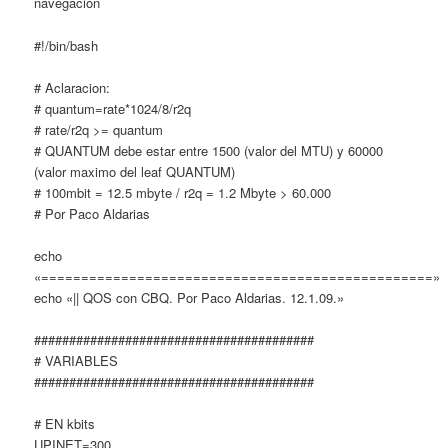
navegacion
#!/bin/bash
# Aclaracion:
# quantum=rate*1024/8/r2q
# rate/r2q >= quantum
# QUANTUM debe estar entre 1500 (valor del MTU) y 60000
(valor maximo del leaf QUANTUM)
# 100mbit = 12.5 mbyte / r2q = 1.2 Mbyte > 60.000
# Por Paco Aldarias
echo
«=================================================»
echo «|| QOS con CBQ. Por Paco Aldarias. 12.1.09.»
########################################
# VARIABLES
########################################
# EN kbits
UPINET=300