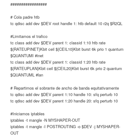
#################
# Cola padre htb
tc qdisc add dev $DEV root handle 1: htb default 10 r2q $R2QL
#Limitamos el trafico
tc class add dev $DEV parent 1: classid 1:10 htb rate
${RATEUPINET}Kbit ceil ${CEIL10}Kbit burst 6k prio 1 quantum
$QUANTUMI #inet
tc class add dev $DEV parent 1: classid 1:20 htb rate
${RATEUPLAN}Kbit ceil ${CEIL20}Kbit burst 6k prio 2 quantum
$QUANTUML #lan
# Repartimos el sobrante de ancho de banda equitativamente
tc qdisc add dev $DEV parent 1:10 handle 10: sfq perturb 10
tc qdisc add dev $DEV parent 1:20 handle 20: sfq perturb 10
#Iniciamos iptables
iptables -t mangle -N MYSHAPER-OUT
iptables -t mangle -I POSTROUTING -o $DEV -j MYSHAPER-
OUT