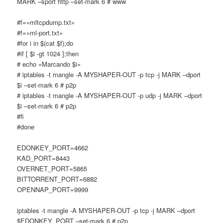
MARK –sport http –set-mark 6 # www
#f=»mltcpdump.txt»
#f=»ml-port.txt»
#for i in $(cat $f);do
#if [ $i -gt 1024 ];then
# echo «Marcando $i»
# iptables -t mangle -A MYSHAPER-OUT -p tcp -j MARK –dport
$i –set-mark 6 # p2p
# iptables -t mangle -A MYSHAPER-OUT -p udp -j MARK –dport
$i –set-mark 6 # p2p
#fi
#done
EDONKEY_PORT=4662
KAD_PORT=8443
OVERNET_PORT=5865
BITTORRENT_PORT=6882
OPENNAP_PORT=9999
iptables -t mangle -A MYSHAPER-OUT -p tcp -j MARK –dport
$EDONKEY_PORT –set-mark 6 # p2p