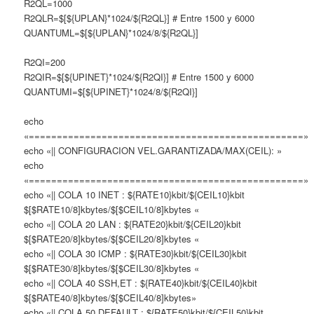
R2QL=1000
R2QLR=$[${UPLAN}*1024/${R2QL}] # Entre 1500 y 6000
QUANTUML=$[${UPLAN}*1024/8/${R2QL}]
R2QI=200
R2QIR=$[${UPINET}*1024/${R2QI}] # Entre 1500 y 6000
QUANTUMI=$[${UPINET}*1024/8/${R2QI}]
echo
«=================================================»
echo «|| CONFIGURACION VEL.GARANTIZADA/MAX(CEIL): »
echo
«=================================================»
echo «|| COLA 10 INET : ${RATE10}kbit/${CEIL10}kbit
$[$RATE10/8]kbytes/$[$CEIL10/8]kbytes «
echo «|| COLA 20 LAN : ${RATE20}kbit/${CEIL20}kbit
$[$RATE20/8]kbytes/$[$CEIL20/8]kbytes «
echo «|| COLA 30 ICMP : ${RATE30}kbit/${CEIL30}kbit
$[$RATE30/8]kbytes/$[$CEIL30/8]kbytes «
echo «|| COLA 40 SSH,ET : ${RATE40}kbit/${CEIL40}kbit
$[$RATE40/8]kbytes/$[$CEIL40/8]kbytes»
echo «|| COLA 50 DEFAULT : ${RATE50}kbit/${CEIL50}kbit