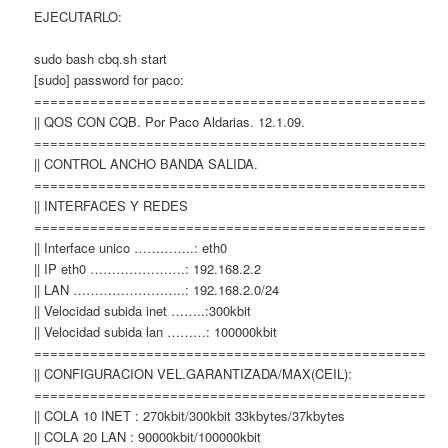
EJECUTARLO:
sudo bash cbq.sh start
[sudo] password for paco:
=================================================
|| QOS CON CQB. Por Paco Aldarias. 12.1.09.
=================================================
|| CONTROL ANCHO BANDA SALIDA.
=================================================
|| INTERFACES Y REDES
=================================================
|| Interface unico …………..: eth0
|| IP eth0 ………………….: 192.168.2.2
|| LAN ……………………..: 192.168.2.0/24
|| Velocidad subida inet ……..:300kbit
|| Velocidad subida lan ………: 100000kbit
=================================================
|| CONFIGURACION VEL.GARANTIZADA/MAX(CEIL):
=================================================
|| COLA 10 INET : 270kbit/300kbit 33kbytes/37kbytes
|| COLA 20 LAN : 90000kbit/100000kbit