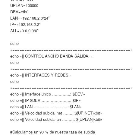
UPLAN=100000
DEV=eth0
LAN=»192.168.2.0/24″
IP=»192.168.2.2″
ALL=»0.0.0.0/0″
echo
«=================================================»
echo «|| CONTROL ANCHO BANDA SALIDA. «
echo
«=================================================»
echo «|| INTERFACES Y REDES «
echo
«=================================================»
echo «|| Interface unico …………..: $DEV»
echo «|| IP $DEV ………………….: $IP»
echo «|| LAN ……………………..: $LAN»
echo «|| Velocidad subida inet ……..:${UPINET}kbit»
echo «|| Velocidad subida lan ………: ${UPLAN}kbit»
#Calculamos un 90 % de nuestra tasa de subida