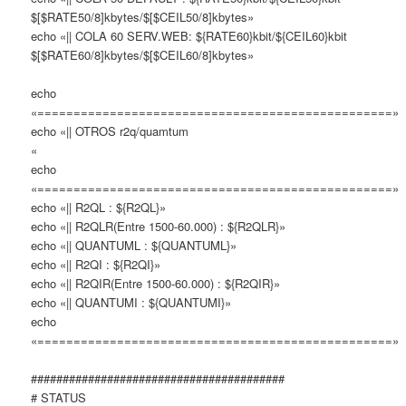
$[$RATE50/8]kbytes/$[$CEIL50/8]kbytes»
echo «|| COLA 60 SERV.WEB: ${RATE60}kbit/${CEIL60}kbit
$[$RATE60/8]kbytes/$[$CEIL60/8]kbytes»
echo
«=================================================»
echo «|| OTROS r2q/quamtum
«
echo
«=================================================»
echo «|| R2QL : ${R2QL}»
echo «|| R2QLR(Entre 1500-60.000) : ${R2QLR}»
echo «|| QUANTUML : ${QUANTUML}»
echo «|| R2QI : ${R2QI}»
echo «|| R2QIR(Entre 1500-60.000) : ${R2QIR}»
echo «|| QUANTUMI : ${QUANTUMI}»
echo
«=================================================»
########################################
# STATUS