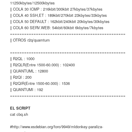
11250kbytes/12500kbytes
|| COLA 30 ICMP : 216kbit/300kbit 27kbytes/37kbytes
|| COLA 40 SSH,ET : 189kbit/270kbit 23kbytes/33kbytes
|| COLA 50 DEFAULT : 162kbit/240kbit 20kbytes/30kbytes
|| COLA 60 SERV.WEB: 54kbit/60kbit 6kbytes/7kbytes
=================================================
|| OTROS r2q/quamtum
=================================================
|| R2QL : 1000
|| R2QLR(Entre 1500-60.000) : 102400
|| QUANTUML : 12800
|| R2QI : 200
|| R2QIR(Entre 1500-60.000) : 1536
|| QUANTUMI : 192
=================================================
EL SCRIPT
cat cbq.sh
#http://www.esdebian.org/foro/9949/mldonkey-paraliza-