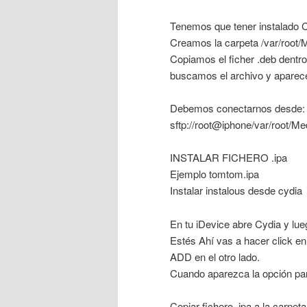
Tenemos que tener instalado 
Creamos la carpeta /var/root/M
Copiamos el ficher .deb dentro
buscamos el archivo y aparece
Debemos conectarnos desde:
sftp://root@iphone/var/root/Me
INSTALAR FICHERO .ipa
Ejemplo tomtom.ipa
Instalar instalous desde cydia
En tu iDevice abre Cydia y l
Estés Ahí vas a hacer click en
ADD en el otro lado.
Cuando aparezca la opción para
Copiar fichero .ipa a la carpeta