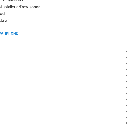
/Installous/Downloads
oad.
stalar
PA
,
IPHONE