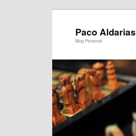
Ir
Ir
al
al
contenido
contenido
Paco Aldarias
principal
secundario
Blog Personal