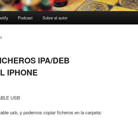
otify
Podcast
Sobre el autor
IA
ICHEROS IPA/DEB
L IPHONE
ABLE USB
able usb, y podemos copiar ficheros en la carpeta: