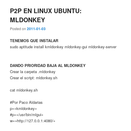
P2P EN LINUX UBUNTU:
MLDONKEY
Posted on
2011-01-03
TENEMOS QUE INSTALAR
sudo aptitude install kmldonkey mldonkey-gui mldonkey-server
DANDO PRIORIDAD BAJA AL MLDONKEY
Crear la carpeta .mldonkey
Crear el script: mldonkey.sh
cat mldonkey.sh
#Por Paco Aldarias
p=»kmldonkey»
#p=»/usr/bin/mlgui»
w=»http://127.0.0.1:4080/»