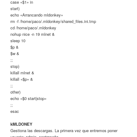
case «$1» in
start)
echo «Arrancando mldonkey»
rm -f /home/paco/.mldonkey/shared_files.ini.tmp
cd /home/paco/.mldonkey
nohup nice -n 19 mlnet &
sleep 10
$p &
$w &
;;
stop)
killall mlnet &
killall «$p» &
;;
other)
echo «$0 start|stop»
;;
esac
kMLDONEY
Gestiona las descargas. La primera vez que entremos poner
usuario: admin, contraseña