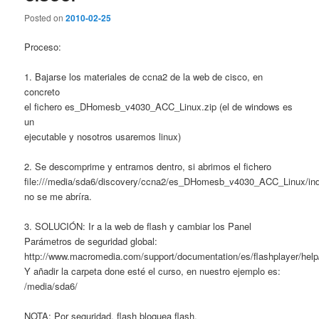
Posted on
2010-02-25
Proceso:
1. Bajarse los materiales de ccna2 de la web de cisco, en
concreto
el fichero es_DHomesb_v4030_ACC_Linux.zip (el de windows es
un
ejecutable y nosotros usaremos linux)
2. Se descomprime y entramos dentro, si abrimos el fichero
file:///media/sda6/discovery/ccna2/es_DHomesb_v4030_ACC_Linux/in
no se me abríra.
3. SOLUCIÓN: Ir a la web de flash y cambiar los Panel
Parámetros de seguridad global:
http://www.macromedia.com/support/documentation/es/flashplayer/hel
Y añadir la carpeta done esté el curso, en nuestro ejemplo es:
/media/sda6/
NOTA: Por seguridad, flash bloquea flash.