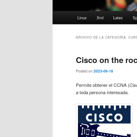
Menú
Linux
Xml
Latex
Sp
principal
ARCHIVO DE LA CATEGORÍA:
CUR
Cisco on the roc
Posted on
2023-06-18
Permite obtener el CCNA (
Cis
a toda persona interesada.