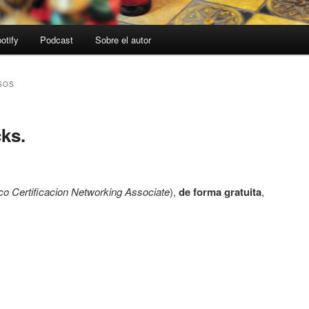
otify
Podcast
Sobre el autor
SOS
ks.
co Certificacion Networking Associate
),
de forma gratuita
,