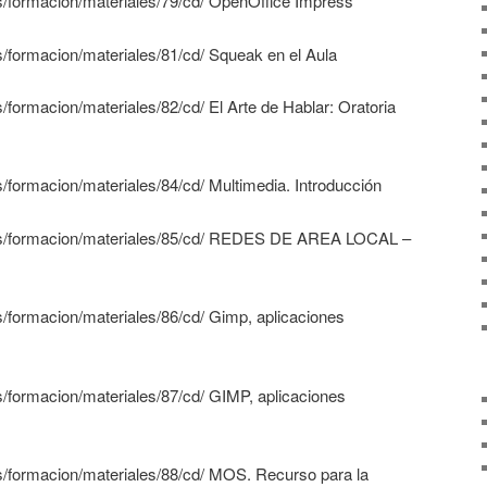
es/formacion/materiales/79/cd/ OpenOffice Impress
s/formacion/materiales/81/cd/ Squeak en el Aula
s/formacion/materiales/82/cd/ El Arte de Hablar: Oratoria
s/formacion/materiales/84/cd/ Multimedia. Introducción
.es/formacion/materiales/85/cd/ REDES DE AREA LOCAL –
s/formacion/materiales/86/cd/ Gimp, aplicaciones
s/formacion/materiales/87/cd/ GIMP, aplicaciones
es/formacion/materiales/88/cd/ MOS. Recurso para la