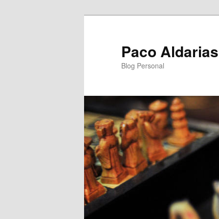
Ir
Ir
al
al
contenido
contenido
Paco Aldarias
principal
secundario
Blog Personal