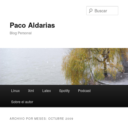
Ir
Ir
al
al
Busc
contenido
contenido
principal
secundario
Paco Aldarias
Blog Personal
Menú
Linux
Xml
Latex
Spotify
Podcast
principal
Sobre el autor
ARCHIVO POR MESES:
OCTUBRE 2009