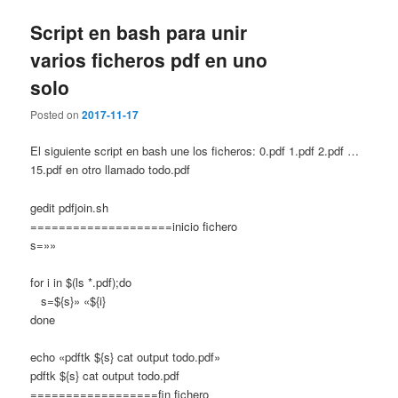
Script en bash para unir
varios ficheros pdf en uno
solo
Posted on
2017-11-17
El siguiente script en bash une los ficheros: 0.pdf 1.pdf 2.pdf …
15.pdf en otro llamado todo.pdf
gedit pdfjoin.sh
====================inicio fichero
s=»»
for i in $(ls *.pdf);do
s=${s}» «${i}
done
echo «pdftk ${s} cat output todo.pdf»
pdftk ${s} cat output todo.pdf
==================fin fichero