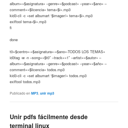
album=»$asignatura» –genre=»$podcast» –year=»$ano» –
comment=»$licencia» tema»$i».mp3
kid3-cli -c «set albumart ‘$imagen'» tema»$i».mp3
exiftool tema»$i».mp3
fi
done
t0=$centro»-«$asignatura»-«$ano»-TODOS LOS TEMAS»
id3tag -w -n –song=»$t0″ –track=»1″ –artist=»$autor» –
album=»$asignatura» –genre=»$podcast» –year=»$año» –
comment=»$licencia» todos.mp3
kid3-cli -c «set albumart ‘$imagen'» todos.mp3
exiftool todos.mp3
Publicado en
MP3
,
unir mp3
Unir pdfs fácilmente desde
terminal linux