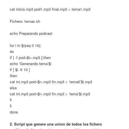
cat inicio.mp3 pod1.mp3 final.mp3 > tema1.mp3
Fichero: temas.sh
echo Preparando podcast
for i in $(seq 0 14);
do
if [ -f pod»$i».mp3 ];then
echo ‘Generando tema’$i
if [ $i -lt 10 ]
then
cat ini.mp3 pod»$i».mp3 fin.mp3 > ‘tema0’$i.mp3
else
cat ini.mp3 pod»$i».mp3 fin.mp3 > ‘tema’$i.mp3
fi
fi
done
2. Script que genere una union de todos los fichero