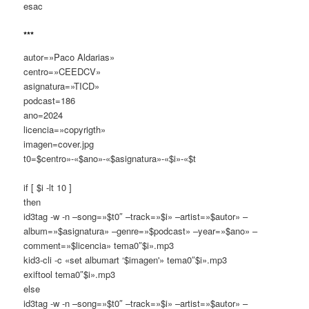
esac
***
autor=»Paco Aldarias»
centro=»CEEDCV»
asignatura=»TICD»
podcast=186
ano=2024
licencia=»copyrigth»
imagen=cover.jpg
t0=$centro»-«$ano»-«$asignatura»-«$i»-«$t
if [ $i -lt 10 ]
then
id3tag -w -n –song=»$t0″ –track=»$i» –artist=»$autor» –
album=»$asignatura» –genre=»$podcast» –year=»$ano» –
comment=»$licencia» tema0″$i».mp3
kid3-cli -c «set albumart ‘$imagen'» tema0″$i».mp3
exiftool tema0″$i».mp3
else
id3tag -w -n –song=»$t0″ –track=»$i» –artist=»$autor» –