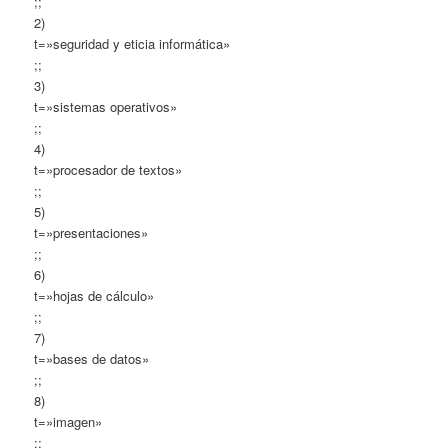
;;
2)
t=»seguridad y eticia informática»
;;
3)
t=»sistemas operativos»
;;
4)
t=»procesador de textos»
;;
5)
t=»presentaciones»
;;
6)
t=»hojas de cálculo»
;;
7)
t=»bases de datos»
;;
8)
t=»imagen»
;;