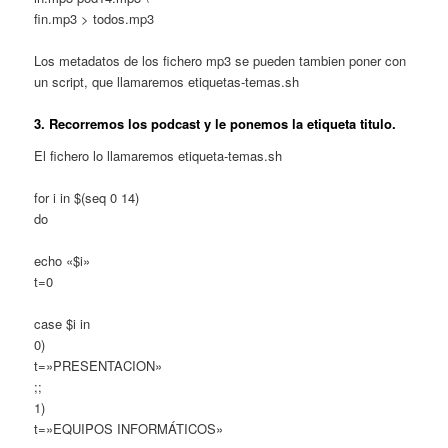
fin.mp3 > todos.mp3
Los metadatos de los fichero mp3 se pueden tambien poner con
un script, que llamaremos etiquetas-temas.sh
3. Recorremos los podcast y le ponemos la etiqueta titulo.
El fichero lo llamaremos etiqueta-temas.sh
for i in $(seq 0 14)
do
echo «$i»
t=0
case $i in
0)
t=»PRESENTACION»
;;
1)
t=»EQUIPOS INFORMÁTICOS»