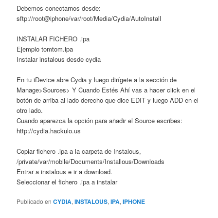
Debemos conectarnos desde:
sftp://root@iphone/var/root/Media/Cydia/AutoInstall
INSTALAR FICHERO .ipa
Ejemplo tomtom.ipa
Instalar instalous desde cydia
En tu iDevice abre Cydia y luego dirígete a la sección de
Manage>Sources> Y Cuando Estés Ahí vas a hacer click en el
botón de arriba al lado derecho que dice EDIT y luego ADD en el
otro lado.
Cuando aparezca la opción para añadir el Source escribes:
http://cydia.hackulo.us
Copiar fichero .ipa a la carpeta de Instalous,
/private/var/mobile/Documents/Installous/Downloads
Entrar a instalous e ir a download.
Seleccionar el fichero .ipa a instalar
Publicado en
CYDIA
,
INSTALOUS
,
IPA
,
IPHONE