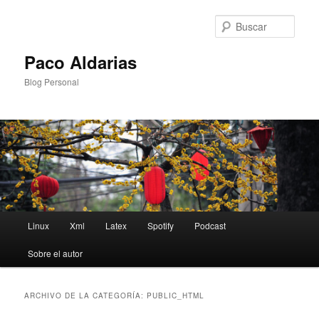
Ir
Ir
al
al
Busc
contenido
contenido
principal
secundario
Paco Aldarias
Blog Personal
Menú
Linux
Xml
Latex
Spotify
Podcast
principal
Sobre el autor
ARCHIVO DE LA CATEGORÍA:
PUBLIC_HTML