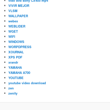
vido dvd sony CX405 mp4
VIVIR MEJOR
VLSM
WALLPAPER
webex
WEBLIDER
WGET
WIFI
WINDOWS
WORPDPRESS
XOURNAL
XPS PDF
xrandr
YAMAHA
YAMAHA A700
YOUTUBE
youtube video download
zen
zenity