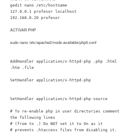
gedit nano /etc/hostname
127.0.0.1 profesor localhost
192.168.0.20 profesor
ACTIVAR PHP
sudo nano /etc/apache2/mods-available/php5.conf
AddHandler application/x-httpd-php .php .html
.htm .file
SetHandler application/x-httpd-php
SetHandler application/x-httpd-php-source
# To re-enable php in user directories comment
the following lines
# (from
to
.) Do NOT set it to On as it
# prevents .htaccess files from disabling it.