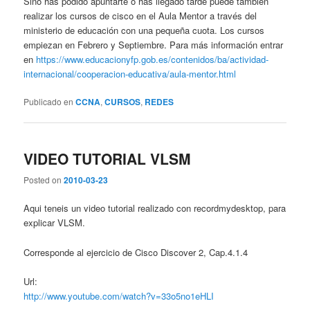
Sino has podido apuntarte o has llegado tarde puede también
realizar los cursos de cisco en el Aula Mentor a través del
ministerio de educación con una pequeña cuota. Los cursos
empiezan en Febrero y Septiembre. Para más información entrar
en
https://www.educacionyfp.gob.es/contenidos/ba/actividad-
internacional/cooperacion-educativa/aula-mentor.html
Publicado en
CCNA
,
CURSOS
,
REDES
VIDEO TUTORIAL VLSM
Posted on
2010-03-23
Aqui teneis un video tutorial realizado con recordmydesktop, para
explicar VLSM.
Corresponde al ejercicio de Cisco Discover 2, Cap.4.1.4
Url:
http://www.youtube.com/watch?v=33o5no1eHLI