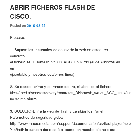
ABRIR FICHEROS FLASH DE
CISCO.
Posted on
2010-02-25
Proceso:
1. Bajarse los materiales de ccna2 de la web de cisco, en
concreto
el fichero es_DHomesb_v4030_ACC_Linux.zip (el de windows es
un
ejecutable y nosotros usaremos linux)
2. Se descomprime y entramos dentro, si abrimos el fichero
file:///media/sda6/discovery/ccna2/es_DHomesb_v4030_ACC_Linux/in
no se me abríra.
3. SOLUCIÓN: Ir a la web de flash y cambiar los Panel
Parámetros de seguridad global:
http://www.macromedia.com/support/documentation/es/flashplayer/hel
Y añadir la carpeta done esté el curso, en nuestro ejemplo es: