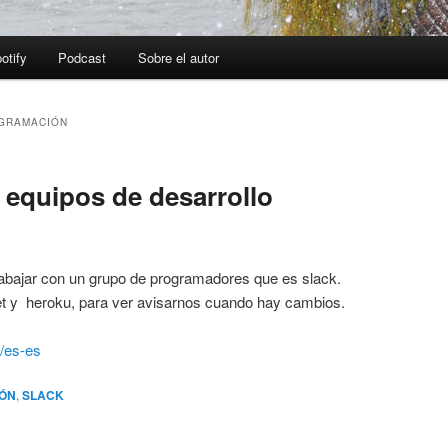
otify
Podcast
Sobre el autor
GRAMACIÓN
 equipos de desarrollo
rabajar con un grupo de programadores que es slack.
ket y heroku, para ver avisarnos cuando hay cambios.
l/es-es
ÓN
,
SLACK