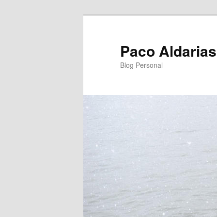
Ir
Ir
al
al
contenido
contenido
Paco Aldarias
principal
secundario
Blog Personal