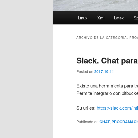
Menú
Linux
Xml
Latex
Sp
principal
ARCHIVO DE LA CATEGORÍA:
PRO
Slack. Chat para
Posted on
2017-10-11
Existe una herramienta para t
Permite integrarlo con bitbuc
Su url es:
https://slack.com/int
Publicado en
CHAT
,
PROGRAMACI