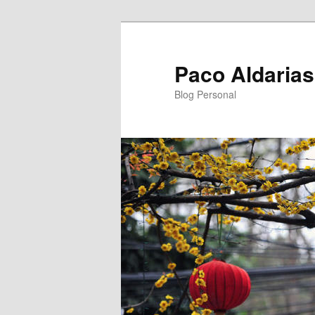
Ir
Ir
al
al
contenido
contenido
Paco Aldarias
principal
secundario
Blog Personal