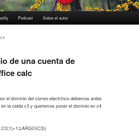
otify
Podcast
Sobre el autor
AER
nio de una cuenta de
fice calc
por el dominio del correo electrínco debemos antes
o en la celda c3 y queremos poner el dominio en c4
:
C3;1)+1;LARGO(C3))