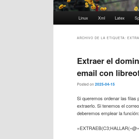
Menú
Linux
Xml
Latex
Sp
principal
ARCHIVO DE LA ETIQUETA:
EXTR
Extraer el domi
email con libreof
Posted on
2025-04-15
Si queremos ordenar las filas 
extraerlo. Si tenemos el corre
deberemos emplear la función
=EXTRAEB(C3;HALLAR(«@»;