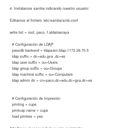
4. Instalamos samba indicando nuestro usuario:
Editamos el fichero /etc/samba/smb.conf
write list = root, paco, f.aldariasraya
# Configuración de LDAP
passdb backend = ldapsam:ldap://172.29.70.5
ldap suffix = dc=edu.gva ,dc=es
ldap user suffix = ou=Users
ldap group suffix = ou=Groups
ldap machine suffix = ou=Computers
ldap admin dn = cn=paco,dc=edu,dc=gva,dc=es
# Configuración de Impresión
printing = cups
printcap name = cups
load printers = yes