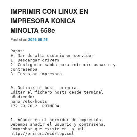
IMPRIMIR CON LINUX EN
IMPRESORA KONICA
MINOLTA 658e
Posted on
2026-05-25
Pasos: 

0. Dar de alta usuario en servidor

1. Descargar drivers

2. Configurar samba para intrucir usuario y 
contraseñoa

3. Instalar impresora.

0. Definir el host  primera

Editar el fichero hosts desde terminal 
añadiendo:

nano /etc/hosts

172.29.70.2  PRIMERA

1  Añadir en el servidor de impresión.

Debemos añadir el usuario y contraseña. 

Comprobar que existe en la url:

http://primera/wcd/top.xml
