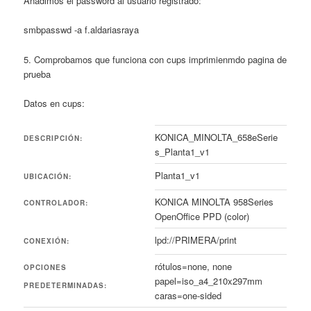
Añadimos el password al usuario registrado:
smbpasswd -a f.aldariasraya
5. Comprobamos que funciona con cups imprimienmdo pagina de
prueba
Datos en cups:
KONICA_MINOLTA_658eSerie
DESCRIPCIÓN:
s_Planta1_v1
Planta1_v1
UBICACIÓN:
KONICA MINOLTA 958Series
CONTROLADOR:
OpenOffice PPD (color)
lpd://PRIMERA/print
CONEXIÓN:
rótulos=none, none
OPCIONES
papel=iso_a4_210x297mm
PREDETERMINADAS:
caras=one-sided